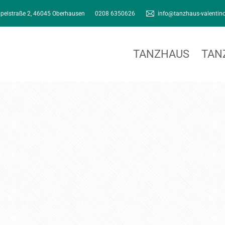
pelstraße 2, 46045 Oberhausen
0208 6350626
info@tanzhaus-valentin
TANZHAUS
TAN