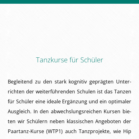
Tanzkurse für Schüler
Be­glei­tend zu den stark ko­gni­tiv ge­präg­ten Un­ter­
rich­ten der wei­ter­füh­ren­den Schu­len ist das Tan­zen
für Schü­ler ei­ne idea­le Er­gän­zung und ein op­ti­ma­ler
Aus­gleich. In den ab­wechs­lungs­rei­chen Kur­sen bie­
ten wir Schü­lern ne­ben klas­si­schen An­ge­bo­ten der
Paar­tanz-Kur­se (WT­P1) auch Tanz­pro­jek­te, wie Hip