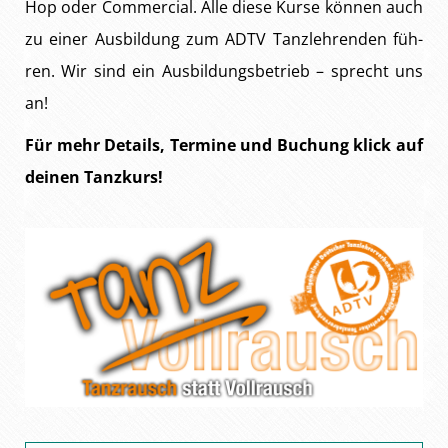
Hop oder Com­mer­ci­al. Al­le die­se Kur­se kön­nen auch
zu ei­ner Aus­bil­dung zum ADTV Tanz­leh­ren­den füh­
ren. Wir sind ein Aus­bil­dungs­be­trieb – sprecht uns
an!
Für mehr De­tails, Ter­mi­ne und Bu­chung klick auf
dei­nen Tanz­kurs!