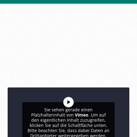
Sie sehen gerade einen
Platzhalterinhalt von
Vimeo
. Um auf
den eigentlichen Inhalt zuzugreifen,
klicken Sie auf die Schaltfläche unten.
Bitte beachten Sie, dass dabei Daten an
Drittanbieter weitergegeben werden.