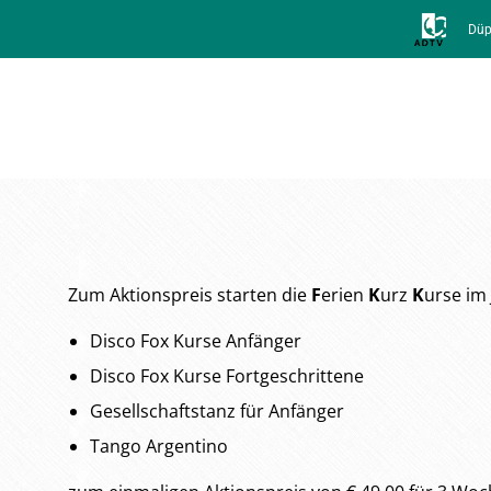
Düp
Zum Aktionspreis starten die
F
erien
K
urz
K
urse im 
Disco Fox Kurse Anfänger
Disco Fox Kurse Fortgeschrittene
Gesellschaftstanz für Anfänger
Tango Argentino