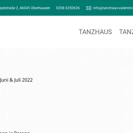
pelstraße 2, 46045 Oberhausen
0208 6350626
info@tanzhaus-valentin
TANZHAUS
TAN
Juni & Juli 2022