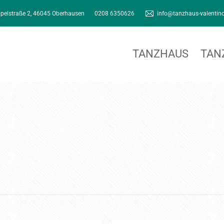
pelstraße 2, 46045 Oberhausen
0208 6350626
info@tanzhaus-valentin
TANZHAUS
TAN